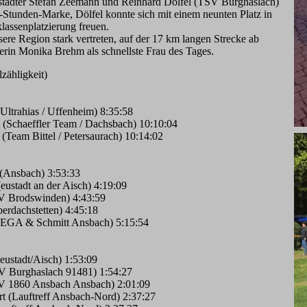
städter Stefan Zeemann und Reinhard Dölfel (TSV Burghaslach)
2-Stunden-Marke, Dölfel konnte sich mit einem neunten Platz in
lassenplatzierung freuen.
re Region stark vertreten, auf der 17 km langen Strecke ab
erin Monika Brehm als schnellste Frau des Tages.
zähligkeit)
Ultrahias / Uffenheim) 8:35:58
(Schaeffler Team / Dachsbach) 10:10:04
Team Bittel / Petersaurach) 10:14:02
 (Ansbach) 3:53:33
ustadt an der Aisch) 4:19:09
SV Brodswinden) 4:43:59
erdachstetten) 4:45:18
FEGA & Schmitt Ansbach) 5:15:54
ustadt/Aisch) 1:53:09
SV Burghaslach 91481) 1:54:27
SV 1860 Ansbach Ansbach) 2:01:09
t (Lauftreff Ansbach-Nord) 2:37:27