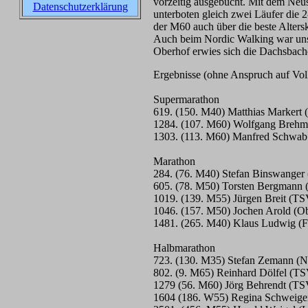
vorzeitig ausgebucht. Mit dem Neu
Datenschutzerklärung
unterboten gleich zwei Läufer die 
der M60 auch über die beste Altersk
Auch beim Nordic Walking war unse
Oberhof erwies sich die Dachsbach
Ergebnisse (ohne Anspruch auf Voll
Supermarathon
619. (150. M40) Matthias Markert (
1284. (107. M60) Wolfgang Brehm 
1303. (113. M60) Manfred Schwab (
Marathon
284. (76. M40) Stefan Binswanger
605. (78. M50) Torsten Bergmann (e
1019. (139. M55) Jürgen Breit (T
1046. (157. M50) Jochen Arold (Ob
1481. (265. M40) Klaus Ludwig (
Halbmarathon
723. (130. M35) Stefan Zemann (Ne
802. (9. M65) Reinhard Dölfel (T
1279 (56. M60) Jörg Behrendt (T
1604 (186. W55) Regina Schweiger