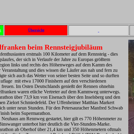
g
Übersicht
lfranken beim Rennsteigjubiläum
ufenthusiasten erstmals 100 Kilometer auf dem Rennsteig - dies
slaufes, der sich in Verlaufe der Jahre zu Europas größtem
Region links und rechts des Höhenweges auf dem Kamm des
r Veranstaltung und dies wissen die Läufer aus nah und fern zu
te sich auch das Wetter von seiner besten Seite und so durften
 Auflage mit etwa 17000 Finishern auf den verschiedenen
 freuen. Im Osten Deutschlands genießt der Rennen ohnehin
telfranken waren etliche Vertreter auf dem Kammweg unterwegs.
arathon über 73,9 km von Eisenach über den Inselsberg und den
en Zielort Schmiedefeld. Der Uffenheimer Matthias Markert
utlich unter neun Stunden. Für den Petersauracher Manfred Schwab
 Finish beim Supermarathon.
 Neuhaus am Rennweg gestartet, hier gilt es 770 Höhenmeter zu
inswanger unterbot hier deutlich die Vier-Stunden-Marke.
arathon ab Oberhof über 21,4 km und 350 Höhenmetern oftmals