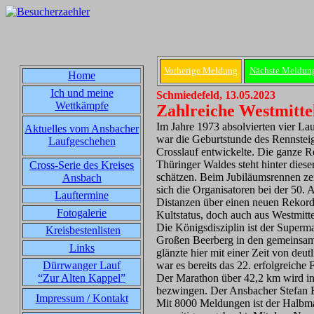
Vorherige Meldung
Nächste Meldun
Home
Ich und meine
Schmiedefeld, 13.05.2023
Wettkämpfe
Zahlreiche Westmitte
Im Jahre 1973 absolvierten vier La
Aktuelles vom Ansbacher
war die Geburtstunde des Rennsteig
Laufgeschehen
Crosslauf entwickelte. Die ganze 
Thüringer Waldes steht hinter diese
Cross-Serie des Kreises
schätzen. Beim Jubiläumsrennen zeig
Ansbach
sich die Organisatoren bei der 50.
Lauftermine
Distanzen über einen neuen Rekord
Fotogalerie
Kultstatus, doch auch aus Westmit
Die Königsdisziplin ist der Superm
Kreisbestenlisten
Großen Beerberg in den gemeinsam
Links
glänzte hier mit einer Zeit von de
Dürrwanger Lauf
war es bereits das 22. erfolgreiche
“Zur Alten Kappel”
Der Marathon über 42,2 km wird in
bezwingen. Der Ansbacher Stefan B
Impressum / Kontakt
Mit 8000 Meldungen ist der Halbm