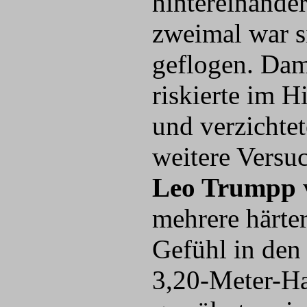
hintereinande
zweimal war si
geflogen. Dami
riskierte im 
und verzichtet
weitere Versu
Leo Trumpp
mehrere härte
Gefühl in den
3,20-Meter-Ha