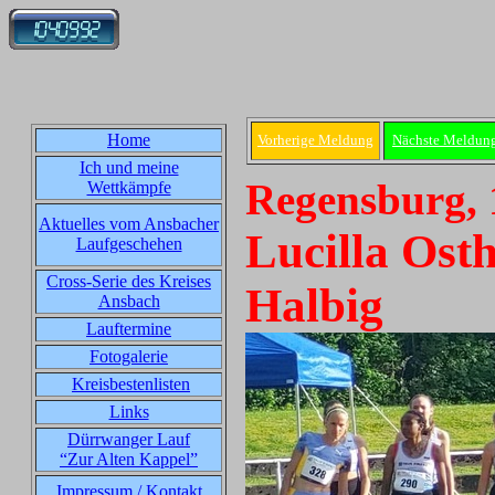
Home
Vorherige Meldung
Nächste Meldun
Ich und meine
Regensburg, 
Wettkämpfe
Aktuelles vom Ansbacher
Lucilla Ost
Laufgeschehen
Cross-Serie des Kreises
Halbig
Ansbach
Lauftermine
Fotogalerie
Kreisbestenlisten
Links
Dürrwanger Lauf
“Zur Alten Kappel”
Impressum / Kontakt