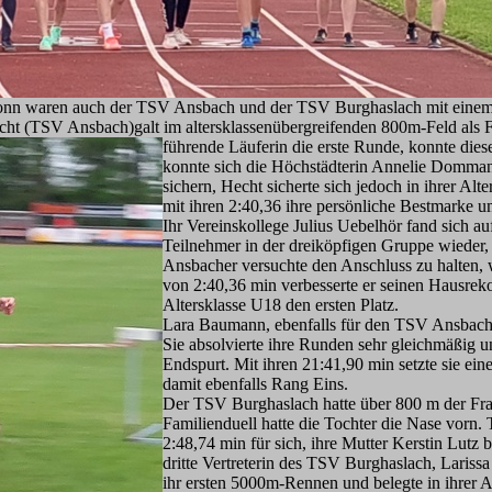
ronn waren auch der TSV Ansbach und der TSV Burghaslach mit einem 
ht (TSV Ansbach)galt im altersklassenübergreifenden 800m-Feld als Fav
führende Läuferin die er
ste Runde, konnte dies
konnte sich die Höchstädterin Annelie Domman
sichern, Hecht sicherte sich jedoch in ihrer Al
mit ihren 2:40,36 ihre persönliche Bestmarke 
Ihr Vereinskollege Julius Uebelhör fand sich a
Teilnehmer in der dreiköpfigen Gruppe wieder
Ansbacher versuchte den Anschluss zu halten, w
von 2:40,36 min verbesserte er seinen Hausreko
Altersklasse U18 den ersten Platz.
Lara Baumann, ebenfalls für den TSV Ansbach a
Sie absolvierte ihre Runden sehr gleichmäßig u
Endspurt. Mit ihren 21:41,90 min setzte sie ei
damit ebenfalls Rang Eins.
Der TSV Burghaslach hatte über 800 m der Fra
Familienduell hatte die Tochter die Nase vorn.
2:48,74 min für sich, ihre Mutter Kerstin Lutz 
dritte Vertreterin des TSV Burghaslach, Lariss
ihr ersten 5000m-Rennen und belegte in ihrer 