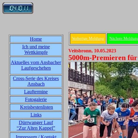
Vorherige Meldung
Nächste Meldun
Home
Ich und meine
Veitsbronn, 10.05.2023
Wettkämpfe
5000m-Premieren für
Aktuelles vom Ansbacher
Laufgeschehen
Cross-Serie des Kreises
Ansbach
Lauftermine
Fotogalerie
Kreisbestenlisten
Links
Dürrwanger Lauf
“Zur Alten Kappel”
Impressum / Kontakt