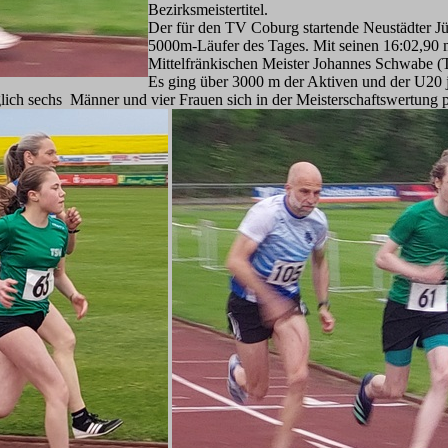
Bezirksmeistertitel.
Der für den TV Coburg startende Neustädter Jür
5000m-Läufer des Tages. Mit seinen 16:02,90 m
Mittelfränkischen Meister Johannes Schwabe (
Es ging über 3000 m der Aktiven und der U20 j
glich sechs Männer und vier Frauen sich in der Meisterschaftswertung p