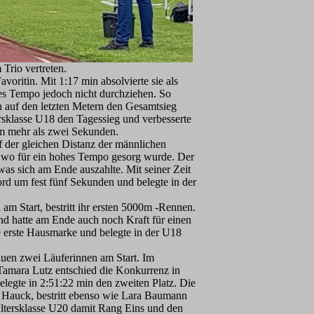
Trio vertreten.
oritin. Mit 1:17 min absolvierte sie als
es Tempo jedoch nicht durchziehen. So
 auf den letzten Metern den Gesamtsieg
tersklasse U18 den Tagessieg und verbesserte
um mehr als zwei Sekunden.
uf der gleichen Distanz der männlichen
, wo für ein hohes Tempo gesorg wurde. Der
as sich am Ende auszahlte. Mit seiner Zeit
rd um fest fünf Sekunden und belegte in der
m Start, bestritt ihr ersten 5000m -Rennen.
nd hatte am Ende auch noch Kraft für einen
ne erste Hausmarke und belegte in der U18
uen zwei Läuferinnen am Start. Im
 Tamara Lutz entschied die Konkurrenz in
belegte in 2:51:22 min den zweiten Platz. Die
a Hauck, bestritt ebenso wie Lara Baumann
Altersklasse U20 damit Rang Eins und den