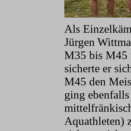
Als Einzelkäm
Jürgen Wittma
M35 bis M45 ü
sicherte er si
M45 den Meiste
ging ebenfall
mittelfränkis
Aquathleten) z