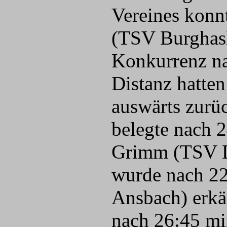
Vereines konnt
(TSV Burghasl
Konkurrenz na
Distanz hatte
auswärts zurü
belegte nach 
Grimm (TSV Di
wurde nach 22
Ansbach) erkäm
nach 26:45 mi