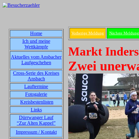
Home
Vorherige Meldung
Nächste Meldung
Ich und meine
Wettkämpfe
Markt Inders
Aktuelles vom Ansbacher
Zwei unerwa
Laufgeschehen
Cross-Serie des Kreises
Ansbach
Lauftermine
Fotogalerie
Kreisbestenlisten
Links
Dürrwanger Lauf
“Zur Alten Kappel”
Impressum / Kontakt