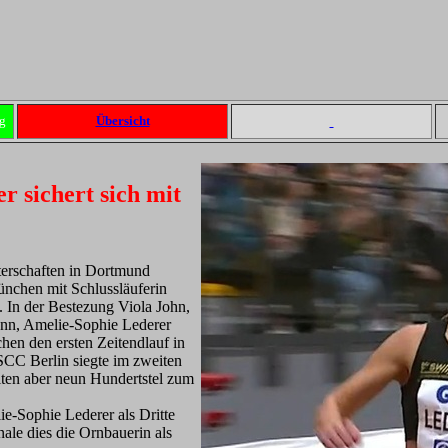
g
Übersicht
r sichert sich mit
terschaften in Dortmund
ünchen mit Schlussläuferin
. In der Bestezung Viola John,
nn, Amelie-Sophie Lederer
en den ersten Zeitendlauf in
 SCC Berlin siegte im zweiten
lten aber neun Hundertstel zum
e-Sophie Lederer als Dritte
nale dies die Ornbauerin als