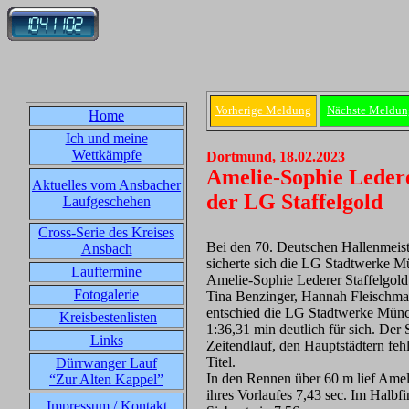
Vorherige Meldung
Nächste Meldun
Home
Ich und meine
Wettkämpfe
Dortmund, 18.02.2023
Amelie-Sophie Ledere
Aktuelles vom Ansbacher
der LG Staffelgold
Laufgeschehen
Cross-Serie des Kreises
Bei den 70. Deutschen Hallenmeis
Ansbach
sicherte sich die LG Stadtwerke M
Lauftermine
Amelie-Sophie Lederer Staffelgold
Fotogalerie
Tina Benzinger, Hannah Fleischma
entschied die LG Stadtwerke Münch
Kreisbestenlisten
1:36,31 min deutlich für sich. Der
Links
Zeitendlauf, den Hauptstädtern feh
Titel.
Dürrwanger Lauf
In den Rennen über 60 m lief Ameli
“Zur Alten Kappel”
ihres Vorlaufes 7,43 sec. Im Halbfi
Impressum / Kontakt