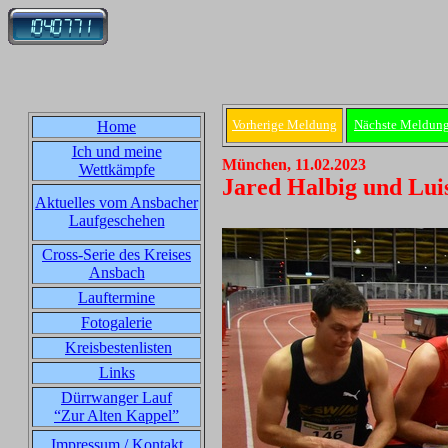
Vorherige Meldung
Nächste Meldun
Home
Ich und meine
München, 11.02.2023
Wettkämpfe
Jared Halbig und Luis
Aktuelles vom Ansbacher
Laufgeschehen
Cross-Serie des Kreises
Ansbach
Lauftermine
Fotogalerie
Kreisbestenlisten
Links
Dürrwanger Lauf
“Zur Alten Kappel”
Impressum / Kontakt