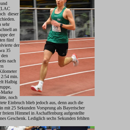
 und
 (LAC
och dieser
chieden.
 sehr
schnell an
uppe der
ten fünf
vierte der
twa 35
 den
eits nach
en
Kilometer
 2:54 min.
elt Halbig
ruppe,
0-Marke
ätte, noch
ete Einbruch blieb jedoch aus, denn auch die
min mit 25 Sekunden Vorsprung als Bayerischer
er freiem Himmel in Aschaffenburg aufgestellte
önes Geschenk. Lediglich sechs Sekunden fehlten