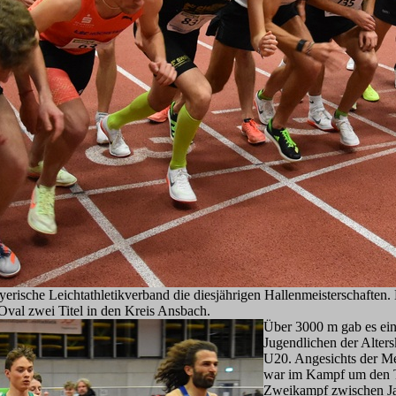
yerische Leichtathletikverband die diesjährigen Hallenmeisterschaften.
val zwei Titel in den Kreis Ansbach.
Über 3000 m gab es ei
Jugendlichen der Alters
U20. Angesichts der Me
war im Kampf um den T
Zweikampf zwischen J