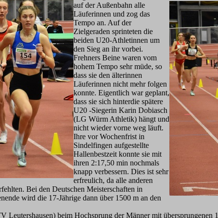
auf der Außenbahn alle
Läuferinnen und zog das
Tempo an. Auf der
Zielgeraden sprinteten die
beiden U20-Athletinnen um
den Sieg an ihr vorbei.
Frehners Beine waren vom
hohem Tempo sehr müde, so
dass sie den älterinnen
Läuferinnen nicht mehr folgen
konnte. Eigentlich war geplant,
dass sie sich hinterdie spätere
U20 -Siegerin Karin Dobiasch
(LG Würm Athletik) hängt und
nicht wieder vorne weg läuft.
Ihre vor Wochenfrist in
Sindelfingen aufgestellte
Hallenbestzeit konnte sie mit
ihren 2:17,50 min nochmals
knapp verbessern. Dies ist sehr
erfreulich, da alle anderen
rfehlten. Bei den Deutschen Meisterschaften in
nende wird die 17-Jährige dann über 1500 m an den
 Leutershausen) beim Hochsprung der Männer mit übersprungenen 1,