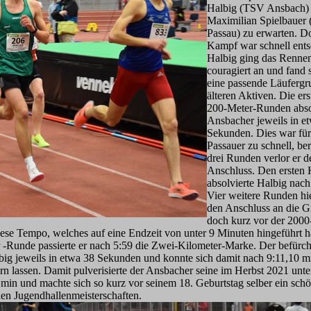
Halbig (TSV Ansbach)
Maximilian Spielbauer
Passau) zu erwarten. D
Kampf war schnell ents
Halbig ging das Rennen
couragiert an und fand 
eine passende Läufergr
älteren Aktiven. Die ers
200-Meter-Runden absol
Ansbacher jeweils in e
Sekunden. Dies war für
Passauer zu schnell, ber
drei Runden verlor er d
Anschluss. Den ersten 
absolvierte Halbig nach
Vier weitere Runden hi
den Anschluss an die G
doch kurz vor der 200
iese Tempo, welches auf eine Endzeit von unter 9 Minuten hingeführt h
 -Runde passierte er nach 5:59 die Zwei-Kilometer-Marke. Der befürcht
lbig jeweils in etwa 38 Sekunden und konnte sich damit nach 9:11,10 
ern lassen. Damit pulverisierte der Ansbacher seine im Herbst 2021 unt
min und machte sich so kurz vor seinem 18. Geburtstag selber ein sch
hen Jugendhallenmeisterschaften.