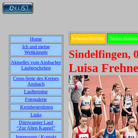
Vorherige Meldung
Nächste Meldun
Home
Ich und meine
Sindelfingen, 
Wettkämpfe
Aktuelles vom Ansbacher
Luisa Frehne
Laufgeschehen
Cross-Serie des Kreises
Ansbach
Lauftermine
Fotogalerie
Kreisbestenlisten
Links
Dürrwanger Lauf
“Zur Alten Kappel”
Impressum / Kontakt