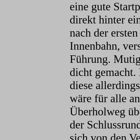
eine gute Start
direkt hinter e
nach der ersten
Innenbahn, ver
Führung. Mutig 
dicht gemacht. 
diese allerdin
wäre für alle a
Überholweg übe
der Schlussrun
sich von den Ve