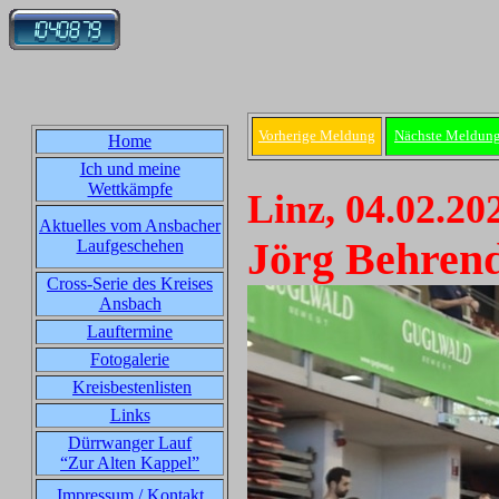
Vorherige Meldung
Nächste Meldun
Home
Ich und meine
Wettkämpfe
Linz, 04.02.20
Aktuelles vom Ansbacher
Jörg Behrend
Laufgeschehen
Cross-Serie des Kreises
Ansbach
Lauftermine
Fotogalerie
Kreisbestenlisten
Links
Dürrwanger Lauf
“Zur Alten Kappel”
Impressum / Kontakt