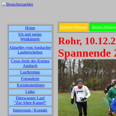
Vorherige Meldung
Nächste Meldun
Home
Ich und meine
Rohr, 10.12.
Wettkämpfe
Aktuelles vom Ansbacher
Spannende 
Laufgeschehen
Cross-Serie des Kreises
Ansbach
Lauftermine
Fotogalerie
Kreisbestenlisten
Links
Dürrwanger Lauf
“Zur Alten Kappel”
Impressum / Kontakt