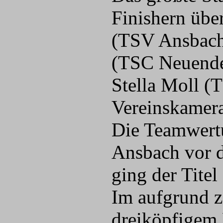
Finishern übe
(TSV Ansbach)
(TSC Neuendet
Stella Moll (
Vereinskamera
Die Teamwert
Ansbach vor d
ging der Tite
Im aufgrund 
dreiköpfigem 