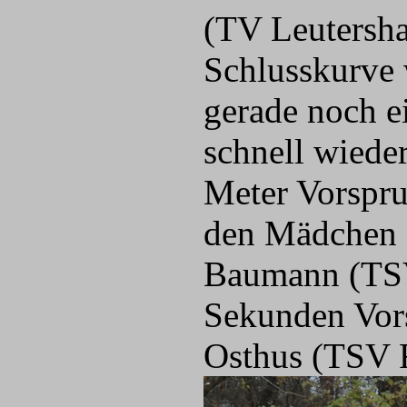
(TV Leutersha
Schlusskurve 
gerade noch e
schnell wiede
Meter Vor
spru
den Mädchen s
Baumann (TSV
Sekunden Vors
Osthus (TSV 