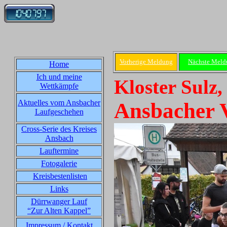
Vorherige Meldung
Nächste Meld
Home
Ich und meine
Kloster Sulz,
Wettkämpfe
Aktuelles vom Ansbacher
Ansbacher V
Laufgeschehen
Cross-Serie des Kreises
Ansbach
Lauftermine
Fotogalerie
Kreisbestenlisten
Links
Dürrwanger Lauf
“Zur Alten Kappel”
Impressum / Kontakt