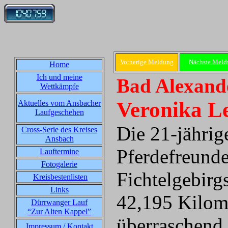
Vorherige Meldung
Nächste Meld
Home
Ich und meine
Bad Alexande
Wettkämpfe
Veronika Le
Aktuelles vom Ansbacher
Laufgeschehen
Die 21-jährig
Cross-Serie des Kreises
Ansbach
Pferdefreunde
Lauftermine
Fotogalerie
Fichtelgebirg
Kreisbestenlisten
Links
42,195 Kilome
Dürrwanger Lauf
“Zur Alten Kappel”
überraschend 
Impressum / Kontakt