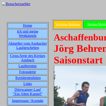
Vorherige Meldung
Nächste Meld
Home
Ich und meine
Aschaffenbur
Wettkämpfe
Aktuelles vom Ansbacher
Jörg Behren
Laufgeschehen
Cross-Serie des Kreises
Saisonstart
Ansbach
Lauftermine
Fotogalerie
Kreisbestenlisten
Links
Dürrwanger Lauf
“Zur Alten Kappel”
Impressum / Kontakt