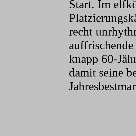
Start. Im elf
Platzierungsk
recht unrhyth
auffrischende
knapp 60-Jähr
damit seine b
Jahresbestma