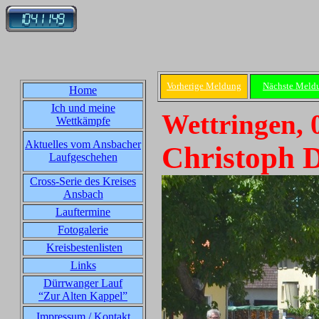
Vorherige Meldung
Nächste Meld
Home
Ich und meine
Wettringen, 
Wettkämpfe
Aktuelles vom Ansbacher
Christoph 
Laufgeschehen
Cross-Serie des Kreises
Ansbach
Lauftermine
Fotogalerie
Kreisbestenlisten
Links
Dürrwanger Lauf
“Zur Alten Kappel”
Impressum / Kontakt