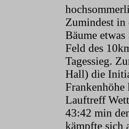
hochsommerlic
Zumindest in 
Bäume etwas S
Feld des 10k
Tagessieg. Zu
Hall) die Init
Frankenhöhe 
Lauftreff Wett
43:42 min den
kämpfte sich 