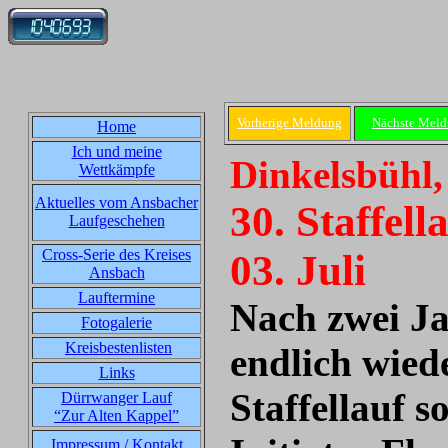
Vorherige Meldung
Nächste Mel
Home
Ich und meine
Dinkelsbühl,
Wettkämpfe
Aktuelles vom Ansbacher
30. Staffel
Laufgeschehen
Cross-Serie des Kreises
03. Juli
Ansbach
Lauftermine
Nach zwei Ja
Fotogalerie
Kreisbestenlisten
endlich wiede
Links
Staffellauf 
Dürrwanger Lauf
“Zur Alten Kappel”
Impressum / Kontakt