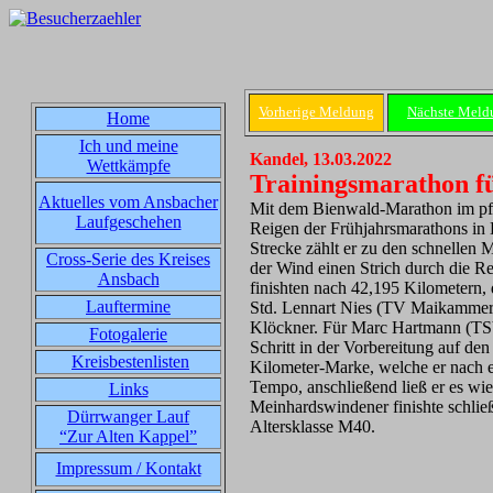
Vorherige Meldung
Nächste Meld
Home
Ich und meine
Kandel, 13.03.2022
Wettkämpfe
Trainingsmarathon 
Aktuelles vom Ansbacher
Mit dem Bienwald-Marathon im pfä
Laufgeschehen
Reigen der Frühjahrsmarathons in 
Strecke zählt er zu den schnellen
Cross-Serie des Kreises
der Wind einen Strich durch die 
Ansbach
finishten nach 42,195 Kilometern, 
Lauftermine
Std. Lennart Nies (TV Maikammer) 
Klöckner. Für Marc Hartmann (TSV
Fotogalerie
Schritt in der Vorbereitung auf de
Kreisbestenlisten
Kilometer-Marke, welche er nach et
Tempo, anschließend ließ er es wie
Links
Meinhardswindener finishte schließl
Dürrwanger Lauf
Altersklasse M40.
“Zur Alten Kappel”
Impressum / Kontakt