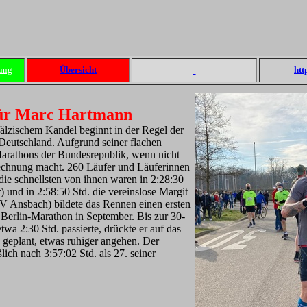
ung
Übersicht
htt
für Marc Hartmann
lzischem Kandel beginnt in der Regel der
Deutschland. Aufgrund seiner flachen
 Marathons der Bundesrepublik, wenn nicht
Rechnung macht. 260 Läufer und Läuferinnen
die schnellsten von ihnen waren in 2:28:30
und in 2:58:50 Std. die vereinslose Margit
 Ansbach) bildete das Rennen einen ersten
n Berlin-Marathon in September. Bis zur 30-
wa 2:30 Std. passierte, drückte er auf das
 geplant, etwas ruhiger angehen. Der
ich nach 3:57:02 Std. als 27. seiner