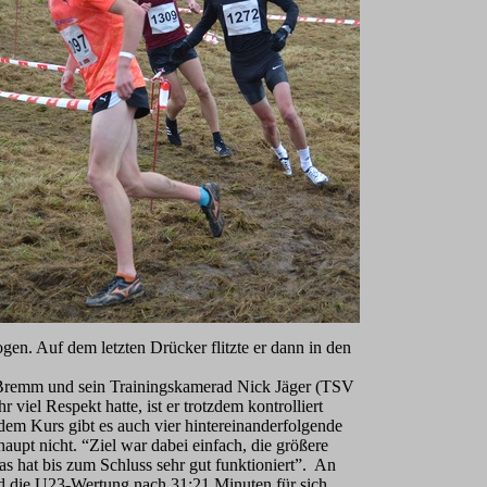
en. Auf dem letzten Drücker flitzte er dann in den
. Bremm und sein Trainingskamerad Nick Jäger (TSV
viel Respekt hatte, ist er trotzdem kontrollier
t
em Kurs gibt es auch vier hintereinanderfolgende
pt nicht. “Ziel war dabei einfach, die größere
s hat bis zum Schluss sehr gut funktioniert”. An
d die U23-Wertung nach 31:21 Minuten für sich.