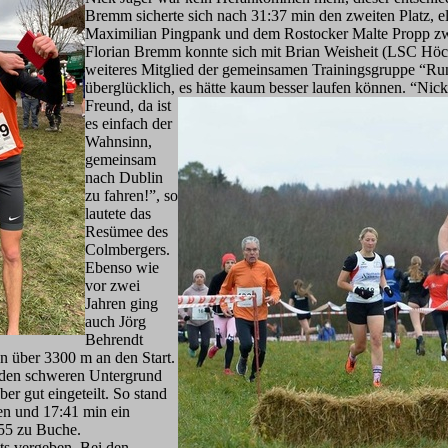
Bremm sicherte sich nach 31:37 min den zweiten Platz, 
Maximilian Pingpank und dem Rostocker Malte Propp zwe
Florian Bremm konnte sich mit Brian Weisheit (LSC Höch
weiteres Mitglied der gemeinsamen Trainingsgruppe “Run
überglücklich, es hätte
kaum besser laufen können. “Nick i
Freund, da ist
es einfach der
Wahnsinn,
gemeinsam
nach Dublin
zu fahren!”, so
lautete das
Resümee des
Colmbergers.
Ebenso wie
vor zwei
Jahren ging
auch Jörg
Behrendt
 über 3300 m an den Start.
n den schweren Untergrund
er gut eingeteilt. So stand
en und 17:41 min ein
M55 zu Buche.
s vergeben. Bei den