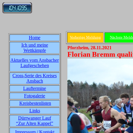
Home
Vorherige Meldung
Nächste Meld
Ich und meine
Pforzheim, 28.11.2021
Wettkämpfe
Florian Bremm qualif
Aktuelles vom Ansbacher
Laufgeschehen
Cross-Serie des Kreises
Ansbach
Lauftermine
Fotogalerie
Kreisbestenlisten
Links
Dürrwanger Lauf
“Zur Alten Kappel”
Impressum / Kontakt