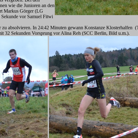
en wie die Junioren an den
purt Markus Görger (LG
e Sekunde vor Samuel Fitwi
r zu absolvieren. In 24:42 Minuten gewann Konstanze Klosterhalfen (T
mit 32 Sekunden Vorsprung vor Alina Reh (SCC Berlin, Bild u.m.).