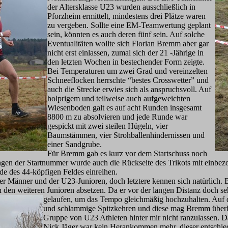
der Altersklasse U23 wurden ausschließlich in
Pforzheim ermittelt, mindestens drei Plätze waren
zu vergeben. Sollte eine EM-Teamwertung geplant
sein, könnten es auch deren fünf sein. Auf solche
Eventualitäten wollte sich Florian Bremm aber gar
nicht erst einlassen, zumal sich der 21 -Jährige in
den letzten Wochen in bestechender Form zeigte.
Bei Temperaturen um zwei Grad und vereinzelten
Schneeflocken herrschte “bestes Crosswetter” und
auch die Strecke erwies sich als anspruchsvoll. Auf
holprigem und teilweise auch aufgeweichten
Wiesenboden galt es auf acht Runden insgesamt
8800 m zu absolvieren und jede Runde war
gespickt mit zwei steilen Hügeln, vier
Baumstämmen, vier Strohballenhindernissen und
einer Sandgrube.
Für Bremm gab es kurz vor dem Startschuss noch
en der Startnummer wurde auch die Rückseite des Trikots mit einbezog
de des 44-köpfigen Feldes einreihen.
r Männer und der U23-Junioren, doch letztere kennen sich natürlich
den weiteren Junioren absetzen. Da er vor der langen Distanz doch sehr 
gelaufen, um das Tempo gleichmäßig hochzuhalten. Auf d
und schlammige Spitzkehren und diese mag Bremm überhau
Gruppe von U23 Athleten hinter mir nicht ranzulassen. Da
Nick Jäger war kein Herankommen mehr, dieser entschie