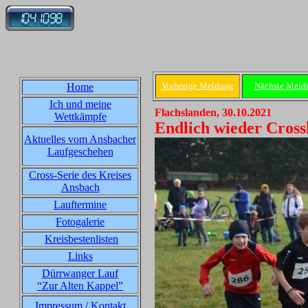
Vorherige Meldung
Nächste Meld
Home
Ich und meine
Flachslanden, 30.10.2021
Wettkämpfe
Endlich wieder Cross
Aktuelles vom Ansbacher
Laufgeschehen
Cross-Serie des Kreises
Ansbach
Lauftermine
Fotogalerie
Kreisbestenlisten
Links
Dürrwanger Lauf
“Zur Alten Kappel”
Impressum / Kontakt