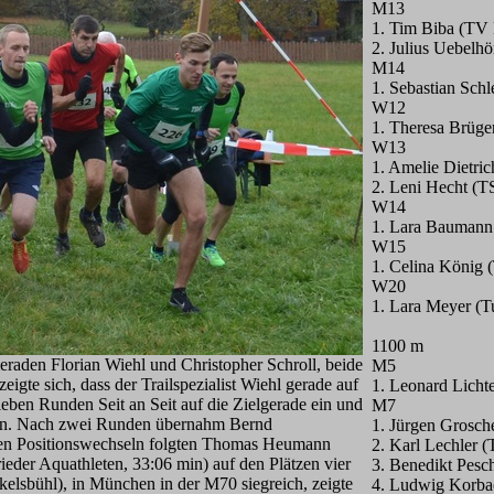
M13
1. Tim Biba (TV 
2. Julius Uebelh
M14
1. Sebastian Sch
W12
1. Theresa Brüge
W13
1. Amelie Dietri
2. Leni Hecht (
W14
1. Lara Baumann
W15
1. Celina König
W20
1. Lara Meyer (
1100 m
raden Florian Wiehl und Christopher Schroll, beide
M5
te sich, dass der Trailspezialist Wiehl gerade auf
1. Leonard Licht
eben Runden Seit an Seit auf die Zielgerade ein und
M7
zen. Nach zwei Runden übernahm Bernd
1. Jürgen Grosc
ichen Positionswechseln folgten Thomas Heumann
2. Karl Lechler 
eder Aquathleten, 33:06 min) auf den Plätzen vier
3. Benedikt Pesc
elsbühl), in München in der M70 siegreich, zeigte
4. Ludwig Korba