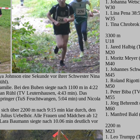
1. Johanna Wets
W30
1. Lina Pena 38:
W35
1. Tina Chrobrok
3300 m
U18
1. Jared Halbig 
M20
1. Moritz Meyer
M40
1. Johannes Sch
M45
aya Johnson eine Sekunde vor ihrer Schwester Nina
1. Roland Rigott
ühl).
M50
Familie. Bei den Buben siegte nach 1100 m in 4:22
1. Peter Biba (TV
an Rühl (TV Leutershausen, 4:43 min). Das
M55
Springer (TuS Feuchtwangen, 5:04 min) und Nicola
1. Jörg Behrend
M60
sich über 2200 m nach 9:15 min klar durch, den
1. Manfred Bald
 Julius Uebelhör. Alle Frauen und Mädchen ab 12
 Lara Baumann siegte nach 10.06 min deutlich vor
2200 m
M23
1. Leo Trumpp (