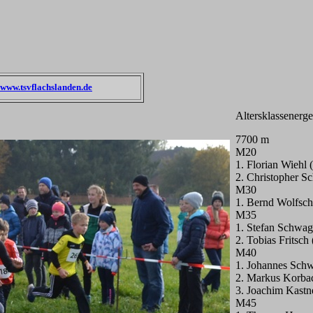
www.tsvflachslanden.de
Altersklassenerge
7700 m
M20
1. Florian Wiehl
2. Christopher S
M30
1. Bernd Wolfsch
M35
1. Stefan Schwa
2. Tobias Fritsch
M40
1. Johannes Sch
2. Markus Korba
3. Joachim Kastn
M45