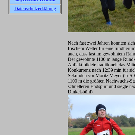
Datenschutzerklärung
Nach fast zwei Jahren konnten sich
frischem Wetter für eine rundheru
auch, dass fast im gewohntem Rahm
Der gewohnte 1100 m lange Rundkurs
Auftakt bildete traditionell das M
Konkurrenz nach 12:39 min für si
Sekunden vor Moritz Meyer (TuS Fe
1100 m die größten Nachwuchs-Star
schnelleren Endspurt und siegte n
Dinkelsbühl).