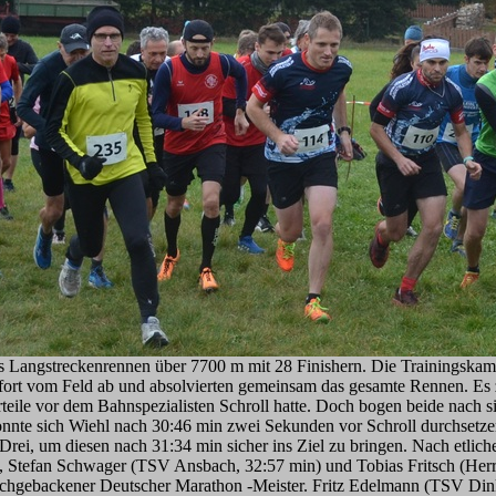
Langstreckenrennen über 7700 m mit 28 Finishern. Die Trainingskame
rt vom Feld ab und absolvierten gemeinsam das gesamte Rennen. Es zeig
teile vor dem Bahnspezialisten Schroll hatte. Doch bogen beide nach si
nnte sich Wiehl nach 30:46 min zwei Sekunden vor Schroll durchset
Drei, um diesen nach 31:34 min sicher ins Ziel zu bringen. Nach etl
, Stefan Schwager (TSV Ansbach, 32:57 min) und Tobias Fritsch (Herri
rischgebackener Deutscher Marathon -Meister. Fritz Edelmann (TSV Dink