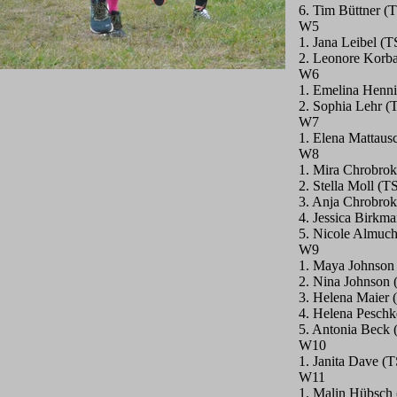
6. Tim Büttner (
W5
1. Jana Leibel (
2. Leonore Korba
W6
1. Emelina Henni
2. Sophia Lehr (
W7
1. Elena Mattau
W8
1. Mira Chrobrok
2. Stella Moll (
3. Anja Chrobrok
4. Jessica Birkm
5. Nicole Almuc
W9
1. Maya Johnson
2. Nina Johnson 
3. Helena Maier 
4. Helena Pesch
5. Antonia Beck
W10
1. Janita Dave (
W11
1. Malin Hübsch