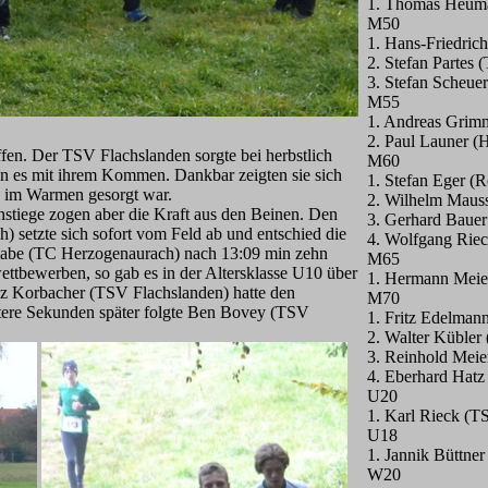
1. Thomas Heuma
M50
1. Hans-Friedric
2. Stefan Partes
3. Stefan Scheu
M55
1. Andreas Grim
2. Paul Launer (
fen. Der TSV Flachslanden sorgte bei herbstlich
M60
en es mit ihrem Kommen. Dankbar zeigten sie sich
1. Stefan Eger (
k im Warmen gesorgt war.
2. Wilhelm Mauss
nstiege zogen aber die Kraft aus den Beinen. Den
3. Gerhard Bauer
) setzte sich sofort vom Feld ab und entschied die
4. Wolfgang Rie
wabe (TC Herzogenaurach) nach 13:09 min zehn
M65
ttbewerben, so gab es in der Altersklasse U10 über
1. Hermann Meie
nz Korbacher (TSV Flachslanden) hatte den
M70
itere Sekunden später folgte Ben Bovey (TSV
1. Fritz Edelman
2. Walter Kübler
3. Reinhold Meie
4. Eberhard Hatz
U20
1. Karl Rieck (T
U18
1. Jannik Büttne
W20