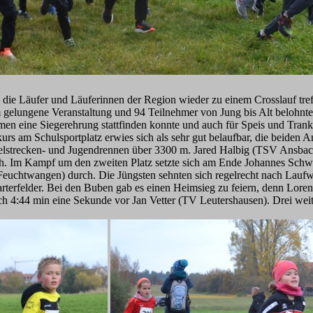
 die Läufer und Läuferinnen der Region wieder zu einem Crosslauf tref
m gelungene Veranstaltung und 94 Teilnehmer von Jung bis Alt belohnt
en eine Siegerehrung stattfinden konnte und auch für Speis und Tran
 am Schulsportplatz erwies sich als sehr gut belaufbar, die beiden A
ittelstrecken- und Jugendrennen über 3300 m. Jared Halbig (TSV Ansbach
ch. Im Kampf um den zweiten Platz setzte sich am Ende Johannes Sch
uchtwangen) durch. Die Jüngsten sehnten sich regelrecht nach Laufwe
terfelder. Bei den Buben gab es einen Heimsieg zu feiern, denn Lore
ach 4:44 min eine Sekunde vor Jan Vetter (TV Leutershausen). Drei we