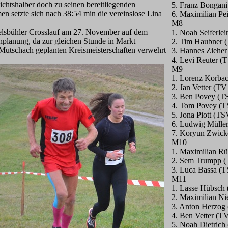
ichtshalber doch zu seinen bereitliegenden
5. Franz Bongan
en setzte sich nach 38:54 min die vereinslose Lina
6. Maximilian P
M8
kelsbühler Crosslauf am 27. November auf dem
1. Noah Seiferle
nplanung, da zur gleichen Stunde in Markt
2. Tim Haubner 
r Mutschach geplanten Kreismeisterschaften verwehrt
3. Hannes Zieher
4. Levi Reuter (
M9
1. Lorenz Korbac
2. Jan Vetter (T
3. Ben Povey (T
4. Tom Povey (T
5. Jona Piott (T
6. Ludwig Müller
7. Koryun Zwick
M10
1. Maximilian Rü
2. Sem Trumpp (
3. Luca Bassa (
M11
1. Lasse Hübsch
2. Maximilian Ni
3. Anton Herzog
4. Ben Vetter (T
5. Noah Dietric