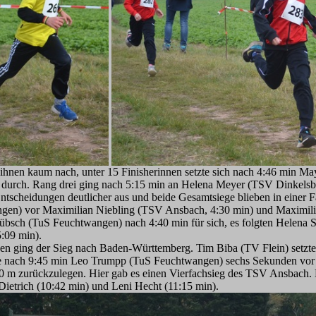
 ihnen kaum nach, unter 15 Finisherinnen setzte sich nach 4:46 min M
 durch. Rang drei ging nach 5:15 min an Helena Meyer (TSV Dinkelsb
 Entscheidungen deutlicher aus und beide Gesamtsiege blieben in einer 
en) vor Maximilian Niebling (TSV Ansbach, 4:30 min) und Maximili
bsch (TuS Feuchtwangen) nach 4:40 min für sich, es folgten Helena 
:09 min).
 ging der Sieg nach Baden-Württemberg. Tim Biba (TV Flein) setzte 
nde nach 9:45 min Leo Trumpp (TuS Feuchtwangen) sechs Sekunden vor
200 m zurückzulegen. Hier gab es einen Vierfachsieg des TSV Ansbach.
Dietrich (10:42 min) und Leni Hecht (11:15 min).