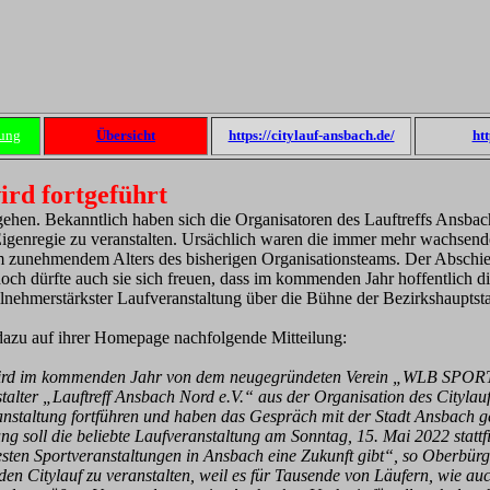
ung
Übersicht
https://citylauf-ansbach.de/
ht
ird fortgeführt
gehen. Bekanntlich haben sich die Organisatoren des Lauftreffs Ansba
Eigenregie zu veranstalten. Ursächlich waren die immer mehr wachse
m zunehmendem Alters des bisherigen Organisationsteams. Der Abschied
och dürfte auch sie sich freuen, dass im kommenden Jahr hoffentlich d
ilnehmerstärkster Laufveranstaltung über die Bühne der Bezirkshauptst
 dazu auf ihrer Homepage nachfolgende Mitteilung:
 wird im kommenden Jahr von dem neugegründeten Verein „WLB SPO
talter „Lauftreff Ansbach Nord e.V.“ aus der Organisation des Cityla
ranstaltung fortführen und haben das Gespräch mit der Stadt Ansbach g
ng soll die beliebte Laufveranstaltung am Sonntag, 15. Mai 2022 stattf
testen Sportveranstaltungen in Ansbach eine Zukunft gibt“, so Oberbür
en Citylauf zu veranstalten, weil es für Tausende von Läufern, wie auc