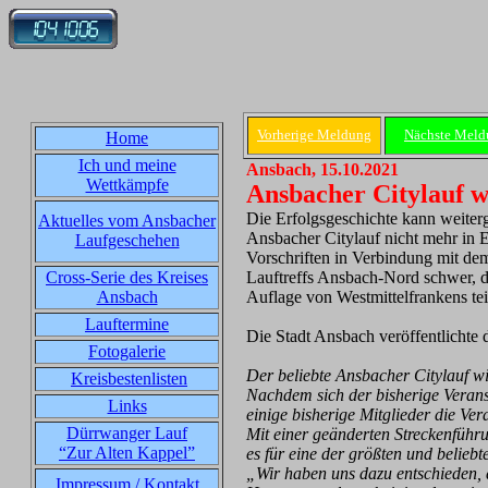
Vorherige Meldung
Nächste Meld
Home
Ich und meine
Ansbach, 15.10.2021
Wettkämpfe
Ansbacher Citylauf w
Die Erfolgsgeschichte kann weiter
Aktuelles vom Ansbacher
Ansbacher Citylauf nicht mehr in 
Laufgeschehen
Vorschriften in Verbindung mit de
Cross-Serie des Kreises
Lauftreffs Ansbach-Nord schwer, d
Ansbach
Auflage von Westmittelfrankens te
Lauftermine
Die Stadt Ansbach veröffentlichte
Fotogalerie
Der beliebte Ansbacher Citylauf
Kreisbestenlisten
Nachdem sich der bisherige Verans
Links
einige bisherige Mitglieder die Ve
Dürrwanger Lauf
Mit einer geänderten Streckenführu
“Zur Alten Kappel”
es für eine der größten und belieb
„Wir haben uns dazu entschieden, d
Impressum / Kontakt