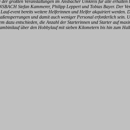
e der größten Veranstaltungen im Ansbacher Umkreis für alle erhalten b
ACH Stefan Kammerer, Philipp Leppert und Tobias Bayer. Der Verein
 Lauf-event bereits weitere Helferinnen und Helfer akquiriert werden.
aßensperrungen und damit auch weniger Personal erforderlich sein. 
udem dazu entschieden, die Anzahl der Starterinnen und Starter auf max
ambinilauf über den Hobbylauf mit sieben Kilometern bis hin zum Hal