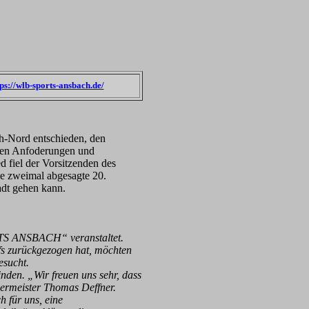
tps://wlb-sports-ansbach.de/
ch-Nord entschieden, den
nden Anfoderungen und
 fiel der Vorsitzenden des
ie zweimal abgesagte 20.
adt gehen kann.
RTS ANSBACH“ veranstaltet.
ufs zurückgezogen hat, möchten
esucht.
inden. „Wir freuen uns sehr, dass
germeister Thomas Deffner.
h für uns, eine