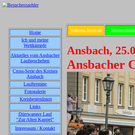
Vorherige Meldung
Nächste Meld
Home
Ich und meine
Wettkämpfe
Ansbach, 25.
Aktuelles vom Ansbacher
Ansbacher Ci
Laufgeschehen
Cross-Serie des Kreises
Ansbach
Lauftermine
Fotogalerie
Kreisbestenlisten
Links
Dürrwanger Lauf
“Zur Alten Kappel”
Impressum / Kontakt