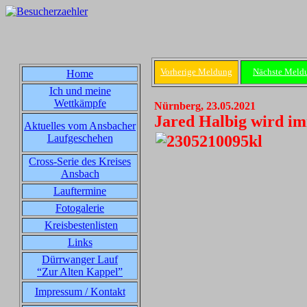
Vorherige Meldung
Nächste Meld
Home
Ich und meine
Wettkämpfe
Nürnberg, 23.05.2021
Jared Halbig wird im
Aktuelles vom Ansbacher
Laufgeschehen
Cross-Serie des Kreises
Ansbach
Lauftermine
Fotogalerie
Kreisbestenlisten
Links
Dürrwanger Lauf
“Zur Alten Kappel”
Impressum / Kontakt