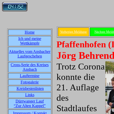
Vorherige Meldung
Nächste Meld
Home
Ich und meine
Pfaffenhofen (
Wettkämpfe
Aktuelles vom Ansbacher
Jörg Behrend
Laufgeschehen
Trotz Corona
Cross-Serie des Kreises
Ansbach
konnte die
Lauftermine
Fotogalerie
21. Auflage
Kreisbestenlisten
Links
des
Dürrwanger Lauf
Stadtlaufes
“Zur Alten Kappel”
Impressum / Kontakt