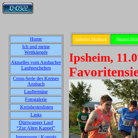
Home
Vorherige Meldung
Nächste Mel
Ich und meine
Wettkämpfe
Ipsheim, 11.
Aktuelles vom Ansbacher
Favoritensi
Laufgeschehen
Cross-Serie des Kreises
Ansbach
Lauftermine
Fotogalerie
Kreisbestenlisten
Links
Dürrwanger Lauf
“Zur Alten Kappel”
Impressum / Kontakt