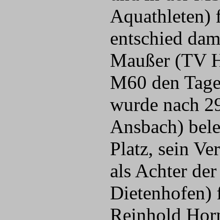
Aquathleten) 
entschied dam
Maußer (TV He
M60 den Tage
wurde nach 29
Ansbach) bele
Platz, sein V
als Achter de
Dietenhofen) 
Reinhold Horn