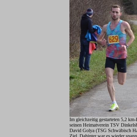
Im gleichzeitig gestarteten 5,2 km
seinen Heimatverein TSV Dinkelsb
David Golya (TSG Schwäbisch Hall)
Ziel. Dahinter war es wieder span