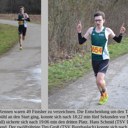
-Rennen waren 49 Finisher zu verzeichnen. Die Entscheidung um den Tag
ühl an den Start ging, konnte sich nach 18:22 min fünf Sekunden vor
 sicherte sich nach 19:06 min den dritten Platz. Hans Schmid (TSV D
nend. Der zwölfzährige Tim Groß (TSV Burghaslach) konnte sich nach 