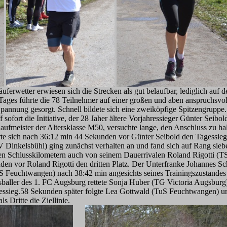
äuferwetter erwiesen sich die Strecken als gut belaufbar, lediglich auf
 Tages führte die 78 Teilnehmer auf einer großen und aben anspruchs
Spannung gesorgt. Schnell bildete sich eine zweiköpfige Spitzengruppe
f sofort die Initiative, der 28 Jaher ältere Vorjahressieger Günter Sei
aufmeister der Altersklasse M50, versuchte lange, den Anschluss zu ha
te sich nach 36:12 min 44 Sekunden vor Günter Seibold den Tagessieg
inkelsbühl) ging zunächst verhalten an und fand sich auf Rang siebe
 den Schlusskilometern auch von seinem Dauerrivalen Roland Rigotti (
n vor Roland Rigotti den dritten Platz. Der Unterfranke Johannes Sc
S Feuchtwangen) nach 38:42 min angesichts seines Trainingszustandes
baller des 1. FC Augsburg rettete Sonja Huber (TG Victoria Augsburg) 
ssieg.58 Sekunden später folgte Lea Gottwald (TuS Feuchtwangen) un
s Dritte die Ziellinie.