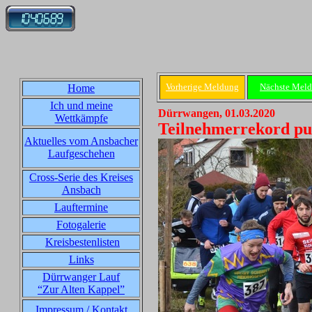
Vorherige Meldung
Nächste Mel
Home
Ich und meine
Dürrwangen, 01.03.2020
Wettkämpfe
Teilnehmerrekord pul
Aktuelles vom Ansbacher
Laufgeschehen
Cross-Serie des Kreises
Ansbach
Lauftermine
Fotogalerie
Kreisbestenlisten
Links
Dürrwanger Lauf
“Zur Alten Kappel”
Impressum / Kontakt