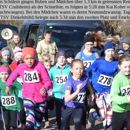
en Schülern gingen Buben und Mädchen über 1,3 km in getrennten Renn
(TSV Crailsheim) als der Schnellste, es folgten in 5:28 min Kai Kob
uchtwangen). Bei den Mädchen waren es deren Neunundzwanzig. Tages
TSV Dinkelsbühl) belegte nach 5:34 min den zweiten Platz und Emely G