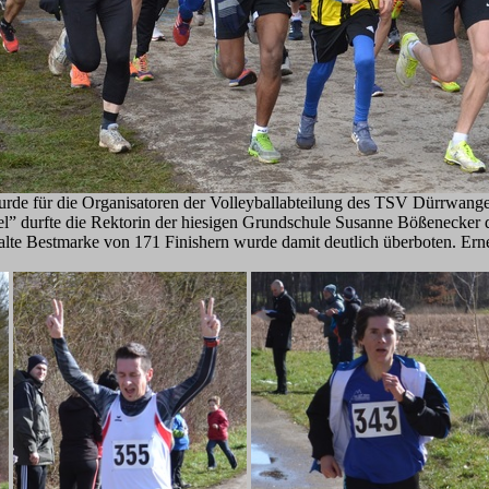
rde für die Organisatoren der Volleyballabteilung des TSV Dürrwange
l” durfte die Rektorin der hiesigen Grundschule Susanne Bößenecker 
 alte Bestmarke von 171 Finishern wurde damit deutlich überboten. Ern