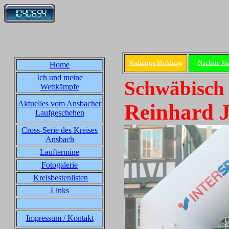
Vorherige Meldung
Nächste M
Home
Ich und meine
Schwäbisch 
Wettkämpfe
Aktuelles vom Ansbacher
Reinhard J
Laufgeschehen
Cross-Serie des Kreises
Ansbach
Lauftermine
Fotogalerie
Kreisbestenlisten
Links
Impressum / Kontakt