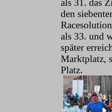
als 31. das Z
den siebente
Racesolution
als 33. und 
später errei
Marktplatz, 
Platz.