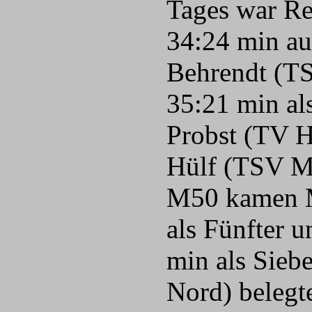
Tages war Re
34:24 min auc
Behrendt (TS
35:21 min als
Probst (TV H
Hülf (TSV Ma
M50 kamen Mi
als Fünfter 
min als Siebe
Nord) belegt