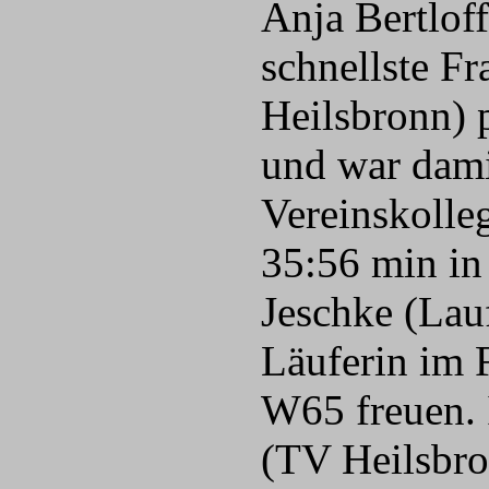
Anja Bertlof
schnellste F
Heilsbronn) p
und war dami
Vereinskolleg
35:56 min in 
Jeschke (Lauf
Läuferin im 
W65 freuen. 
(TV Heilsbro