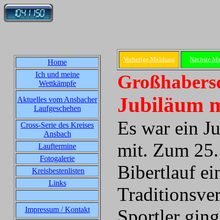
Vorherige Meldung
Nächste M
Home
Ich und meine
Großhabersd
Wettkämpfe
Jubiläum 
Aktuelles vom Ansbacher
Laufgeschehen
Es war ein J
Cross-Serie des Kreises
Ansbach
mit. Zum 25.
Lauftermine
Fotogalerie
Bibertlauf ei
Kreisbestenlisten
Links
Traditionsve
Impressum / Kontakt
Sportler gin