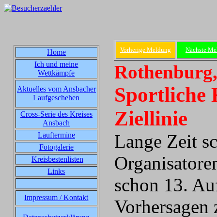
Vorherige Meldung
Nächste Me
Home
Ich und meine
Rothenburg,
Wettkämpfe
Sportliche
Aktuelles vom Ansbacher
Laufgeschehen
Ziellinie
Cross-Serie des Kreises
Ansbach
Lauftermine
Lange Zeit sc
Fotogalerie
Organisatore
Kreisbestenlisten
Links
schon 13. Au
Impressum / Kontakt
Vorhersagen z