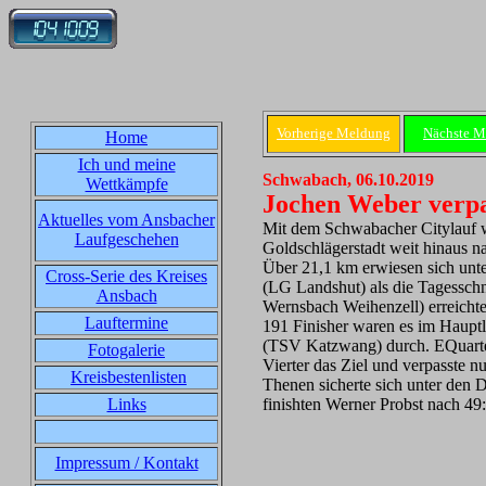
Vorherige Meldung
Nächste M
Home
Ich und meine
Schwabach, 06.10.2019
Wettkämpfe
Jochen Weber verpa
Aktuelles vom Ansbacher
Mit dem Schwabacher Citylauf wu
Laufgeschehen
Goldschlägerstadt weit hinaus n
Über 21,1 km erwiesen sich unte
Cross-Serie des Kreises
(LG Landshut) als die Tagesschn
Ansbach
Wernsbach Weihenzell) erreichte
Lauftermine
191 Finisher waren es im Haupt
(TSV Katzwang) durch. EQuartett
Fotogalerie
Vierter das Ziel und verpasste 
Kreisbestenlisten
Thenen sicherte sich unter den 
Links
finishten Werner Probst nach 49
Impressum / Kontakt