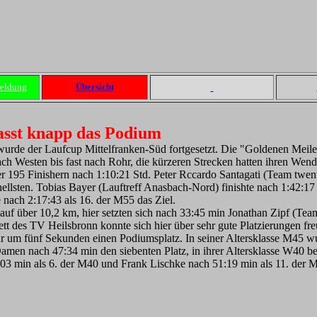
eldung
Übersicht
sst knapp das Podium
rde der Laufcup Mittelfranken-Süd fortgesetzt. Die "Goldenen Meilen"
ach Westen bis fast nach Rohr, die kürzeren Strecken hatten ihren Wen
r 195 Finishern nach 1:10:21 Std. Peter Rccardo Santagati (Team twen
ellsten. Tobias Bayer (Lauftreff Anasbach-Nord) finishte nach 1:42:1
 nach 2:17:43 als 16. der M55 das Ziel.
lauf über 10,2 km, hier setzten sich nach 33:45 min Jonathan Zipf 
 des TV Heilsbronn konnte sich hier über sehr gute Platzierungen fre
nur um fünf Sekunden einen Podiumsplatz. In seiner Altersklasse M45 w
Damen nach 47:34 min den siebenten Platz, in ihrer Altersklasse W40 
:03 min als 6. der M40 und Frank Lischke nach 51:19 min als 11. der 