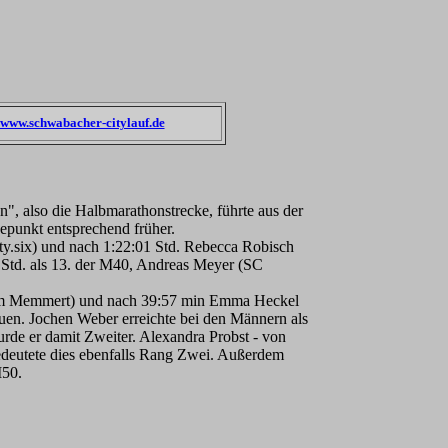
www.schwabacher-citylauf.de
, also die Halbmarathonstrecke, führte aus der
depunkt entsprechend früher.
ty.six) und nach 1:22:01 Std. Rebecca Robisch
7 Std. als 13. der M40, Andreas Meyer (SC
(Team Memmert) und nach 39:57 min Emma Heckel
uen. Jochen Weber erreichte bei den Männern als
urde er damit Zweiter. Alexandra Probst - von
bedeutete dies ebenfalls Rang Zwei. Außerdem
M50.