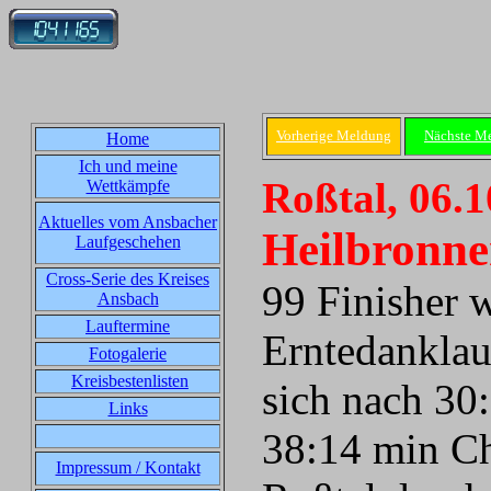
Vorherige Meldung
Nächste M
Home
Ich und meine
Roßtal, 06.
Wettkämpfe
Aktuelles vom Ansbacher
Heilbronne
Laufgeschehen
Cross-Serie des Kreises
99 Finisher w
Ansbach
Lauftermine
Erntedanklauf
Fotogalerie
Kreisbestenlisten
sich nach 30
Links
38:14 min Ch
Impressum / Kontakt