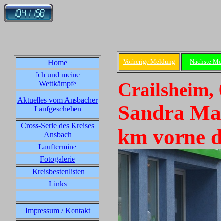
Vorherige Meldung
Nächste M
Home
Ich und meine
Crailsheim,
Wettkämpfe
Aktuelles vom Ansbacher
Sandra Ma
Laufgeschehen
Cross-Serie des Kreises
km vorne d
Ansbach
Lauftermine
Fotogalerie
Kreisbestenlisten
Links
Impressum / Kontakt