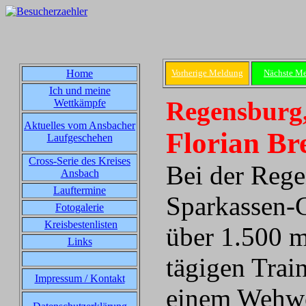
Home
Vorherige Meldung
Nächste M
Ich und meine
Regensburg,
Wettkämpfe
Aktuelles vom Ansbacher
Florian Br
Laufgeschehen
Cross-Serie des Kreises
Bei der Reg
Ansbach
Lauftermine
Sparkassen-
Fotogalerie
Kreisbestenlisten
über 1.500 m
Links
tägigen Trai
Impressum / Kontakt
einem Wehwe