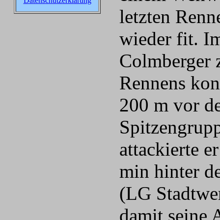
Datenschutzerklärung
letzten Renn
wieder fit. I
Colmberger z
Rennens konn
200 m vor de
Spitzengrupp
attackierte 
min hinter d
(LG Stadtwe
damit seine 