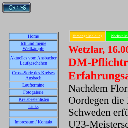
Home
Vorherige Meldung
Nächste M
Ich und meine
Wetzlar, 16.0
Wettkämpfe
Aktuelles vom Ansbacher
DM-Pflichtr
Laufgeschehen
Erfahrungs
Cross-Serie des Kreises
Ansbach
Lauftermine
Nachdem Flor
Fotogalerie
Oordegen die 
Kreisbestenlisten
Links
Schweden erfül
U23-Meistersch
Impressum / Kontakt