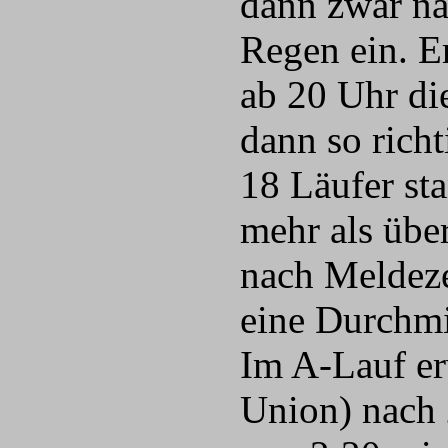
dann zwar na
Regen ein. E
ab 20 Uhr di
dann so rich
18 Läufer sta
mehr als übe
nach Meldeze
eine Durchm
Im A-Lauf er
Union) nach 2