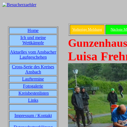
Vorherige Meldung
Nächste M
Home
Ich und meine
Gunzenhause
Wettkämpfe
Aktuelles vom Ansbacher
Luisa Freh
Laufgeschehen
Cross-Serie des Kreises
Ansbach
Lauftermine
Fotogalerie
Kreisbestenlisten
Links
Impressum / Kontakt