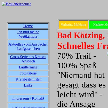
Vorherige Meldung
Nächste M
Home
Ich und meine
Bad Kötzing, 
Wettkämpfe
Schnelles Fr
Aktuelles vom Ansbacher
Laufgeschehen
70% Trail -
Cross-Serie des Kreises
Ansbach
100% Spaß
Lauftermine
"Niemand hat
Fotogalerie
Kreisbestenlisten
gesagt dass es
Links
leicht wird" -
Impressum / Kontakt
die Ansage