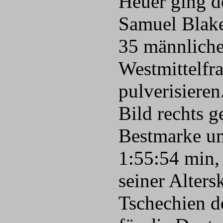
Heuer ging de
Samuel Blake
35 männlichen
Westmittelfr
pulverisiere
Bild rechts 
Bestmarke u
1:55:54 min, 
seiner Alters
Tschechien d