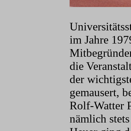
Universitäts
im Jahre 1979
Mitbegründer
die Veransta
der wichtigst
gemausert, b
Rolf-Watter P
nämlich stets