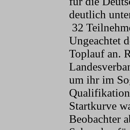
für die Deut
deutlich unte
32 Teilnehme
Ungeachtet de
Toplauf an.
Landesverband
um ihr im So
Qualifikatio
Startkurve w
Beobachter a