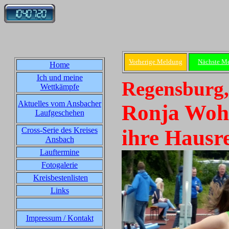
Vorherige Meldung
Nächste M
Home
Ich und meine
Regensburg,
Wettkämpfe
Aktuelles vom Ansbacher
Ronja Wohl
Laufgeschehen
Cross-Serie des Kreises
ihre Hausr
Ansbach
Lauftermine
Fotogalerie
Kreisbestenlisten
Links
Impressum / Kontakt