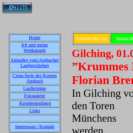
Home
Vorherige Meldung
Nächste 
Ich und meine
Gilching, 01.
Wettkämpfe
Aktuelles vom Ansbacher
”Krummes D
Laufgeschehen
Cross-Serie des Kreises
Florian Br
Ansbach
Lauftermine
In Gilching v
Fotogalerie
den Toren
Kreisbestenlisten
Links
Münchens
Impressum / Kontakt
werden