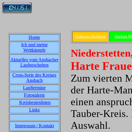
Vorherige Meldung
Nächste M
Home
Ich und meine
Wettkämpfe
Niederstetten
Aktuelles vom Ansbacher
Harte Fraue
Laufgeschehen
Cross-Serie des Kreises
Zum vierten M
Ansbach
der Harte-Mann
Lauftermine
Fotogalerie
einen anspruch
Kreisbestenlisten
Links
Tauber-Kreis.
Auswahl.
Impressum / Kontakt