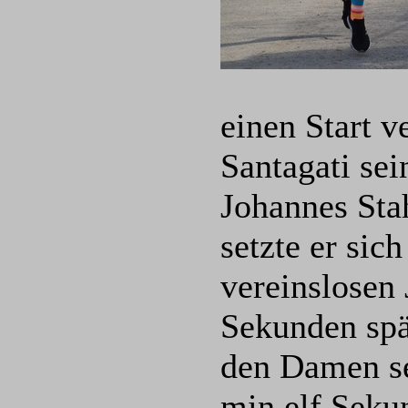
einen Start v
Santagati sei
Johannes Sta
setzte er sic
vereinslosen
Sekunden spä
den Damen se
min elf Sek