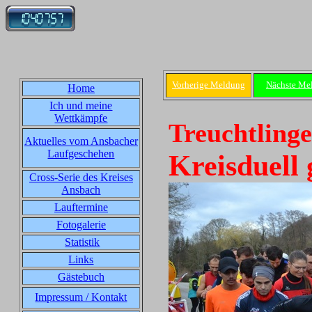
Vorherige Meldung
Nächste Me
Home
Ich und meine
Wettkämpfe
Treuchtlinge
Aktuelles vom Ansbacher
Laufgeschehen
Kreisduell 
Cross-Serie des Kreises
Ansbach
Lauftermine
Fotogalerie
Statistik
Links
Gästebuch
Impressum / Kontakt