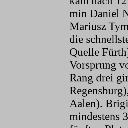
kam nach 12:4
min Daniel 
Mariusz Tyme
die schnells
Quelle Fürth
Vorsprung vo
Rang drei g
Regensburg)
Aalen). Brig
mindestens 3