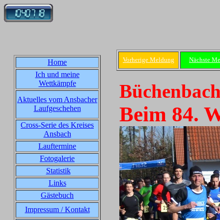
Vorherige Meldung
Nächste M
Home
Ich und meine
Wettkämpfe
Büchenbach,
Aktuelles vom Ansbacher
Beim 84. W
Laufgeschehen
Cross-Serie des Kreises
Ansbach
Lauftermine
Fotogalerie
Statistik
Links
Gästebuch
Impressum / Kontakt