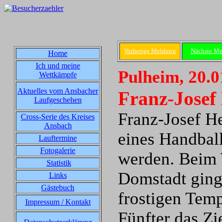
Vorherige Meldung
Nächste M
Home
Ich und meine
Pulheim, 20.0
Wettkämpfe
Aktuelles vom Ansbacher
Franz-Josef 
Laufgeschehen
Franz-Josef H
Cross-Serie des Kreises
Ansbach
eines Handball
Lauftermine
Fotogalerie
werden. Beim 
Statistik
Domstadt ging
Links
Gästebuch
frostigen Temp
Impressum / Kontakt
Fünfter das Zi