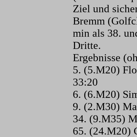
Ziel und siche
Bremm (Golfcl
min als 38. un
Dritte.
Ergebnisse (oh
5. (5.M20) Fl
33:20
6. (6.M20) Si
9. (2.M30) Ma
34. (9.M35) Ma
65. (24.M20) 