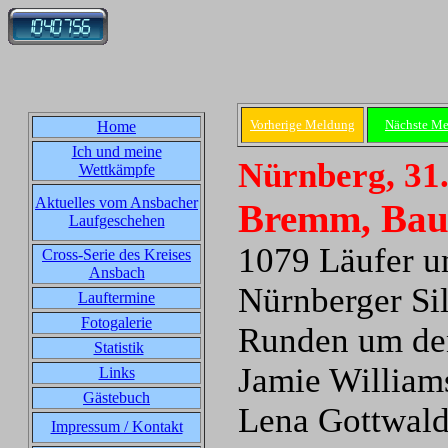
Vorherige Meldung
Nächste M
Home
Ich und meine
Nürnberg, 31
Wettkämpfe
Aktuelles vom Ansbacher
Bremm, Baue
Laufgeschehen
1079 Läufer u
Cross-Serie des Kreises
Ansbach
Nürnberger Si
Lauftermine
Fotogalerie
Runden um den
Statistik
Jamie William
Links
Gästebuch
Lena Gottwald 
Impressum / Kontakt