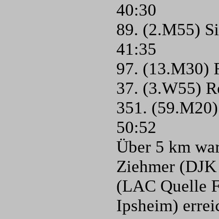
40:30
89. (2.M55) Si
41:35
97. (13.M30) 
37. (3.W55) R
351. (59.M20)
50:52
Über 5 km war
Ziehmer (DJK 
(LAC Quelle F
Ipsheim) errei