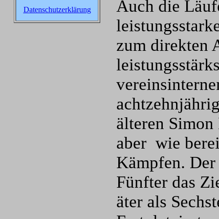
Auch die Läuf
Datenschutzerklärung
leistungsstark
zum direkten A
leistungsstärk
vereinsinterne
achtzehnjähri
älteren Simon
aber wie bere
Kämpfen. Der 
Fünfter das Zi
äter als Sechst