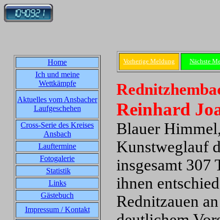
Vorherige Meldung
Nächste M
Home
Ich und meine
Wettkämpfe
Rednitzhembac
Aktuelles vom Ansbacher
Reinhard Joa
Laufgeschehen
Blauer Himmel, 
Cross-Serie des Kreises
Ansbach
Kunstweglauf d
Lauftermine
Fotogalerie
insgesamt 307 
Statistik
ihnen entschied
Links
Gästebuch
Rednitzauen an
Impressum / Kontakt
deutlichem Vors