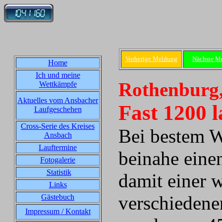
Vorherige Meldung
Nächste M
Home
Ich und meine
Rothenburg,
Wettkämpfe
Aktuelles vom Ansbacher
Fast 1200 l
Laufgeschehen
Cross-Serie des Kreises
Bei bestem W
Ansbach
Lauftermine
beinahe eine
Fotogalerie
Statistik
damit einer w
Links
verschiedene
Gästebuch
Impressum / Kontakt