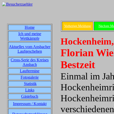
Vorherige Meldung
Nächste M
Home
Ich und meine
Wettkämpfe
Hockenheim,
Aktuelles vom Ansbacher
Florian Wie
Laufgeschehen
Cross-Serie des Kreises
Bestzeit
Ansbach
Lauftermine
Einmal im Jah
Fotogalerie
Statistik
Hockenheimrin
Links
Hockenheimrin
Gästebuch
Impressum / Kontakt
verschiedenen