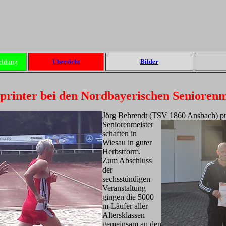
eldung
Übersicht
Bilder
printer bei den Nordbayerischen Seniorenm
Jörg Behrendt (TSV 1860 Ansbach)
p
Seniorenmeister
schaften in
Wiesau in guter
Herbstform.
Zum Abschluss
der
sechsstündigen
Veranstaltung
gingen die 5000
m-Läufer aller
Altersklassen
gemeinsam an den