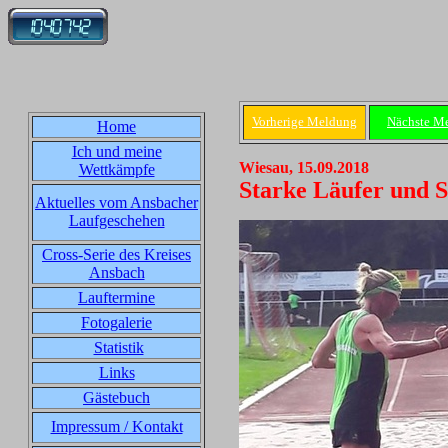
Vorherige Meldung
Nächste M
Home
Ich und meine
Wiesau, 15.09.2018
Wettkämpfe
Starke Läufer und S
Aktuelles vom Ansbacher
Laufgeschehen
Cross-Serie des Kreises
Ansbach
Lauftermine
Fotogalerie
Statistik
Links
Gästebuch
Impressum / Kontakt