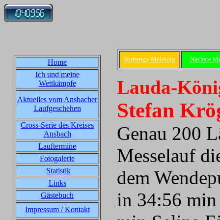
Vorherige Meldung
Nächste M
Home
Ich und meine
Lauda-König
Wettkämpfe
Aktuelles vom Ansbacher
Stefan Krög
Laufgeschehen
Cross-Serie des Kreises
Genau 200 Lä
Ansbach
Lauftermine
Messelauf di
Fotogalerie
Statistik
dem Wendepun
Links
in 34:56 min
Gästebuch
Impressum / Kontakt