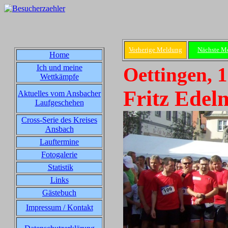
Vorherige Meldung
Nächste M
Home
Ich und meine
Oettingen, 
Wettkämpfe
Fritz Edel
Aktuelles vom Ansbacher
Laufgeschehen
Cross-Serie des Kreises
Ansbach
Lauftermine
Fotogalerie
Statistik
Links
Gästebuch
Impressum / Kontakt